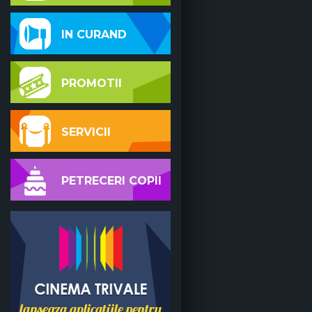
IN CURAND
PROMOTII
SERVICII
PETRECERI COPII