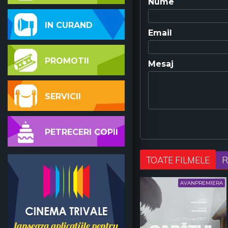
Nume
IN CURAND
Email
PROMOTII
Mesaj
SERVICII
PETRECERI COPII
TOATE FILMELE
R
AVANPREMIERA