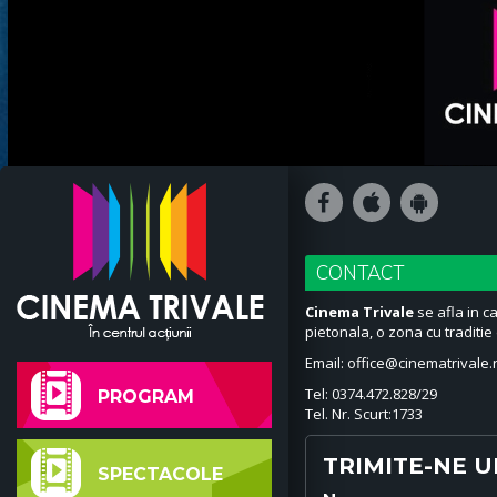
CONTACT
Cinema Trivale
se afla in c
pietonala, o zona cu traditi
Email: office@cinematrivale.
Tel: 0374.472.828/29
PROGRAM
Tel. Nr. Scurt:1733
TRIMITE-NE 
SPECTACOLE